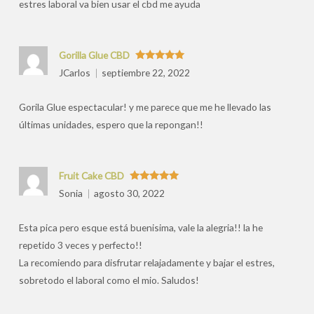
estres laboral va bien usar el cbd me ayuda
Gorilla Glue CBD
Valorado
JCarlos
septiembre 22, 2022
con
5
de 5
Gorila Glue espectacular! y me parece que me he llevado las
últimas unidades, espero que la repongan!!
Fruit Cake CBD
Valorado
Sonia
agosto 30, 2022
con
5
de 5
Esta pica pero esque está buenisima, vale la alegria!! la he
repetido 3 veces y perfecto!!
La recomiendo para disfrutar relajadamente y bajar el estres,
sobretodo el laboral como el mio. Saludos!