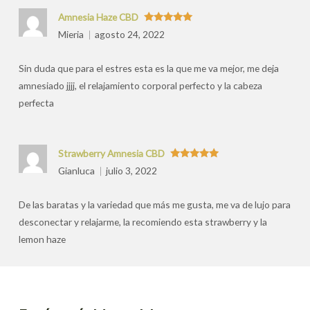
Amnesia Haze CBD
Valorado
Mieria
agosto 24, 2022
con
5
de 5
Sin duda que para el estres esta es la que me va mejor, me deja
amnesiado jjjj, el relajamiento corporal perfecto y la cabeza
perfecta
Strawberry Amnesia CBD
Valorado
Gianluca
julio 3, 2022
con
5
de 5
De las baratas y la variedad que más me gusta, me va de lujo para
desconectar y relajarme, la recomiendo esta strawberry y la
lemon haze