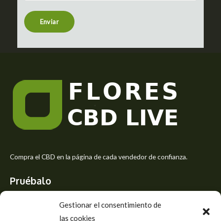
n
t
Enviar
o
r
M
e
s
s
a
g
e
*
Compra el CBD en la página de cada vendedor de confianza.
Pruébalo
Siente el mejor aroma de las flores CBD y usa los beneficios del
Gestionar el consentimiento de
CBD
las cookies