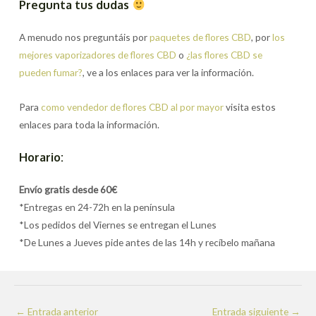
Pregunta tus dudas
A menudo nos preguntáis por
paquetes de flores CBD
, por
los
mejores vaporizadores de flores CBD
o
¿las flores CBD se
pueden fumar?
, ve a los enlaces para ver la información.
Para
como vendedor de flores CBD al por mayor
visita estos
enlaces para toda la información.
Horario:
Envío gratis desde 60€
*Entregas en 24-72h en la península
*Los pedidos del Viernes se entregan el Lunes
*De Lunes a Jueves pide antes de las 14h y recíbelo mañana
Navegación
←
Entrada anterior
Entrada siguiente
→