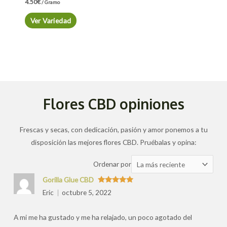
4.50
€
/ Gramo
Ver Variedad
Flores CBD opiniones
Frescas y secas, con dedicación, pasión y amor ponemos a tu
disposición las mejores flores CBD. Pruébalas y opina:
Ordenar
Ordenar por
las
Gorilla Glue CBD
valoraciones
Valorado
Eric
octubre 5, 2022
con
5
de 5
por
A mi me ha gustado y me ha relajado, un poco agotado del