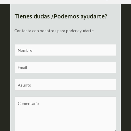
de
entradas
Tienes dudas ¿Podemos ayudarte?
Contacta con nosotros para poder ayudarte
N
a
m
E
e
m
a
S
i
u
l
b
C
*
j
o
e
m
c
m
t
e