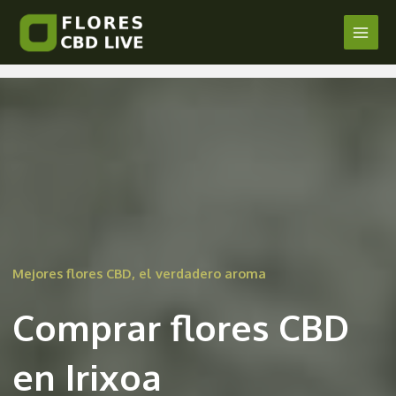
Comprar Flores CBD en Irixoa
Ir
al
Main
/
La Coruña
/ Por
admin
contenido
Men
Mejores flores CBD, el verdadero aroma
Comprar flores CBD
en Irixoa