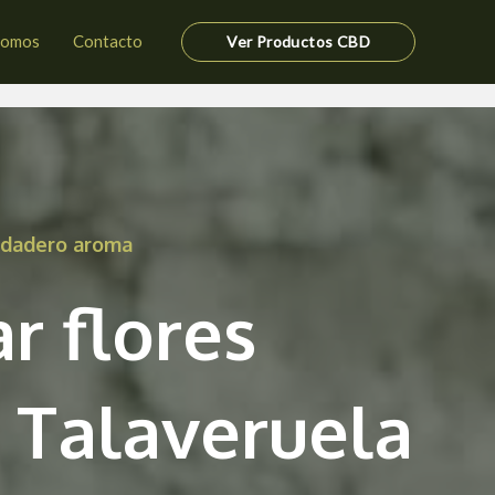
somos
Contacto
Ver Productos CBD
erdadero aroma
r flores
 Talaveruela