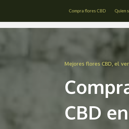
averuela de la Vera
Compra flores CBD
Quien 
Mejores flores CBD, el v
Compra
CBD en