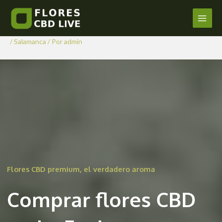
Comprar Flores CBD en La
Ir
al
Encina
Main
contenido
/
Salamanca
/ Por
admin
Men
Flores CBD premium, el verdadero aroma
Comprar flores CBD