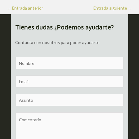
Navegación
←
Entrada anterior
Entrada siguiente
→
de
entradas
Tienes dudas ¿Podemos ayudarte?
Contacta con nosotros para poder ayudarte
N
a
m
E
e
m
a
S
i
u
l
b
C
*
j
o
e
m
c