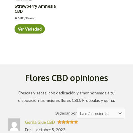
Strawberry Amnesia
CBD
4.50
€
/ Gramo
Ver Variedad
Flores CBD opiniones
Frescas y secas, con dedicación y amor ponemos a tu
disposición las mejores flores CBD. Pruébalas y opina:
Ordenar
Ordenar por
las
Gorilla Glue CBD
valoraciones
Valorado
Eric
octubre 5, 2022
con
5
de 5