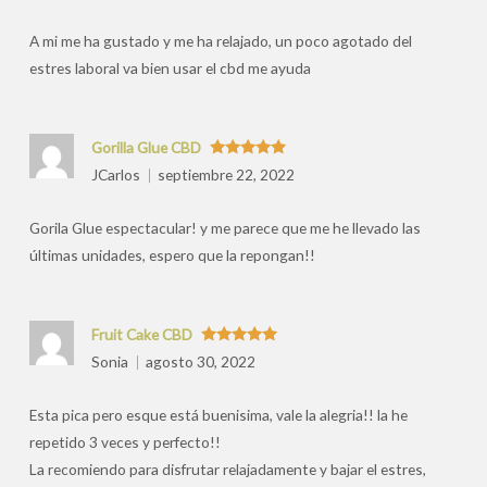
por
A mi me ha gustado y me ha relajado, un poco agotado del
estres laboral va bien usar el cbd me ayuda
Gorilla Glue CBD
Valorado
JCarlos
septiembre 22, 2022
con
5
de 5
Gorila Glue espectacular! y me parece que me he llevado las
últimas unidades, espero que la repongan!!
Fruit Cake CBD
Valorado
Sonia
agosto 30, 2022
con
5
de 5
Esta pica pero esque está buenisima, vale la alegria!! la he
repetido 3 veces y perfecto!!
La recomiendo para disfrutar relajadamente y bajar el estres,