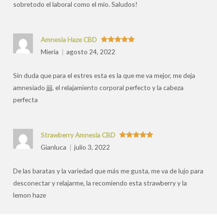
sobretodo el laboral como el mio. Saludos!
Amnesia Haze CBD
Valorado
Mieria
agosto 24, 2022
con
5
de 5
Sin duda que para el estres esta es la que me va mejor, me deja
amnesiado jjjj, el relajamiento corporal perfecto y la cabeza
perfecta
Strawberry Amnesia CBD
Valorado
Gianluca
julio 3, 2022
con
5
de 5
De las baratas y la variedad que más me gusta, me va de lujo para
desconectar y relajarme, la recomiendo esta strawberry y la
lemon haze