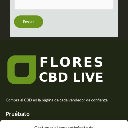
m
t
e
n
t
Enviar
o
r
M
e
s
s
a
g
e
*
Compra el CBD en la página de cada vendedor de confianza.
Pruébalo
Siente el mejor aroma de las flores CBD y usa los beneficios del
Gestionar el consentimiento de