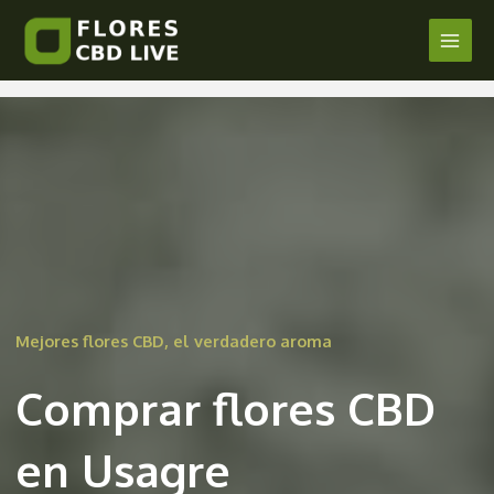
Comprar Flores CBD en Usagre
Ir
al
Main
/
Badajoz
/ Por
admin
contenido
Men
Mejores flores CBD, el verdadero aroma
Comprar flores CBD
en Usagre