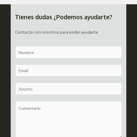
de
entradas
Tienes dudas ¿Podemos ayudarte?
Contacta con nosotros para poder ayudarte
N
a
m
E
e
m
a
S
i
u
l
b
C
*
j
o
e
m
c
m
t
e