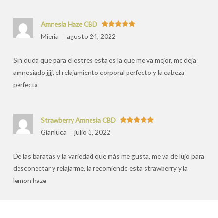
Amnesia Haze CBD
Valorado
Mieria
agosto 24, 2022
con
5
de 5
Sin duda que para el estres esta es la que me va mejor, me deja
amnesiado jjjj, el relajamiento corporal perfecto y la cabeza
perfecta
Strawberry Amnesia CBD
Valorado
Gianluca
julio 3, 2022
con
5
de 5
De las baratas y la variedad que más me gusta, me va de lujo para
desconectar y relajarme, la recomiendo esta strawberry y la
lemon haze