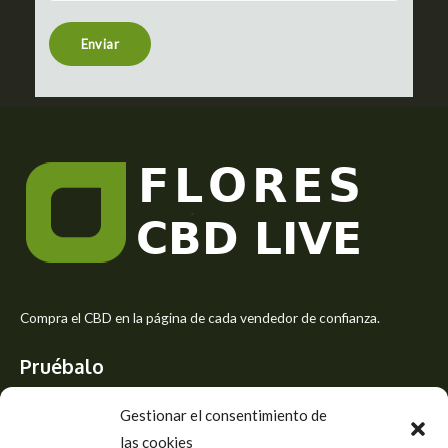
n
t
Enviar
o
r
M
e
s
s
a
g
e
*
Compra el CBD en la página de cada vendedor de confianza.
Pruébalo
Siente el mejor aroma de las flores CBD y usa los beneficios del
Gestionar el consentimiento de
CBD
las cookies