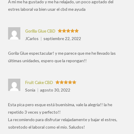
A mi me ha gustado y me ha relajado, un poco agotado del
estres laboral va bien usar el cbd me ayuda
Gorilla Glue CBD
Valorado
JCarlos
septiembre 22, 2022
con
5
de 5
Gorila Glue espectacular! y me parece que me he llevado las
últimas unidades, espero que la repongan!!
Fruit Cake CBD
Valorado
Sonia
agosto 30, 2022
con
5
de 5
Esta pica pero esque está buenisima, vale la alegria!! la he
repetido 3 veces y perfecto!!
La recomiendo para disfrutar relajadamente y bajar el estres,
sobretodo el laboral como el mio. Saludos!