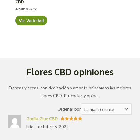
CBD
4.50
€
/ Gramo
Ver Variedad
Flores CBD opiniones
Frescas y secas, con dedicación y amor te brindamos las mejores
flores CBD. Pruébalas y opina:
Ordenar
Ordenar por
las
Gorilla Glue CBD
valoraciones
Valorado
Eric
octubre 5, 2022
con
5
de 5
por