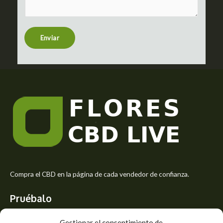
m
t
e
n
t
Enviar
o
r
M
e
s
s
a
g
e
*
Compra el CBD en la página de cada vendedor de confianza.
Pruébalo
Siente el mejor aroma de las flores CBD y usa los beneficios del
Gestionar el consentimiento de