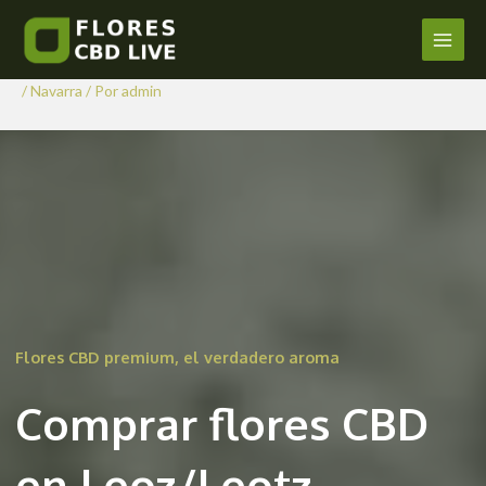
Comprar Flores CBD en
Ir
al
Leoz/Leotz
Main
contenido
/
Navarra
/ Por
admin
Men
Flores CBD premium, el verdadero aroma
Comprar flores CBD
en Leoz/Leotz