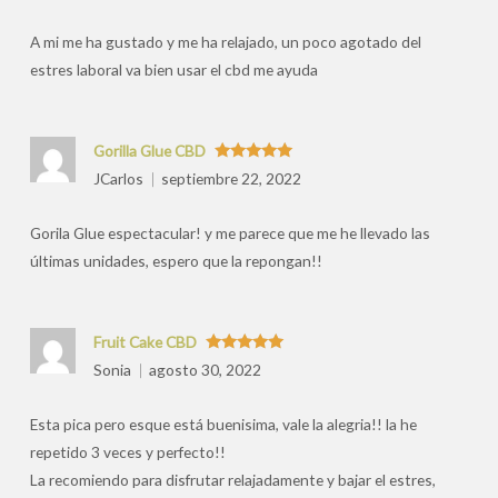
por
A mi me ha gustado y me ha relajado, un poco agotado del
estres laboral va bien usar el cbd me ayuda
Gorilla Glue CBD
Valorado
JCarlos
septiembre 22, 2022
con
5
de 5
Gorila Glue espectacular! y me parece que me he llevado las
últimas unidades, espero que la repongan!!
Fruit Cake CBD
Valorado
Sonia
agosto 30, 2022
con
5
de 5
Esta pica pero esque está buenisima, vale la alegria!! la he
repetido 3 veces y perfecto!!
La recomiendo para disfrutar relajadamente y bajar el estres,