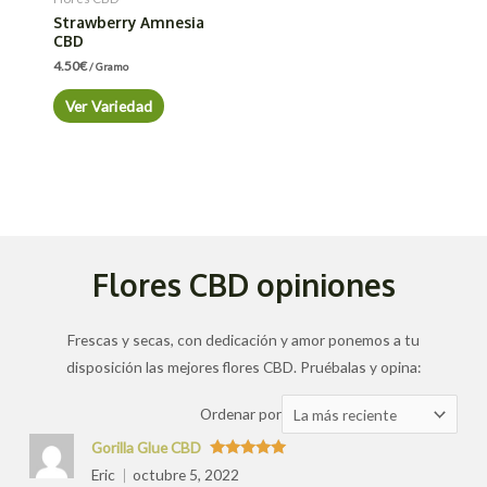
Strawberry Amnesia
CBD
4.50
€
/ Gramo
Ver Variedad
Flores CBD opiniones
Frescas y secas, con dedicación y amor ponemos a tu
disposición las mejores flores CBD. Pruébalas y opina:
Ordenar
Ordenar por
las
Gorilla Glue CBD
valoraciones
Valorado
Eric
octubre 5, 2022
con
5
de 5