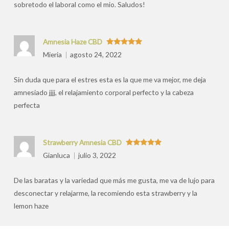
sobretodo el laboral como el mio. Saludos!
Amnesia Haze CBD
Valorado
Mieria
agosto 24, 2022
con
5
de 5
Sin duda que para el estres esta es la que me va mejor, me deja
amnesiado jjjj, el relajamiento corporal perfecto y la cabeza
perfecta
Strawberry Amnesia CBD
Valorado
Gianluca
julio 3, 2022
con
5
de 5
De las baratas y la variedad que más me gusta, me va de lujo para
desconectar y relajarme, la recomiendo esta strawberry y la
lemon haze