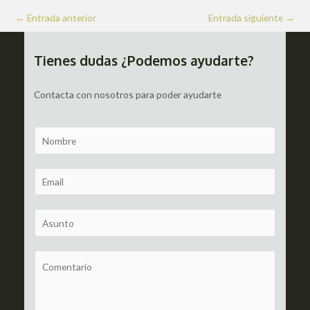
Navegación
←
Entrada anterior
Entrada siguiente
→
de
entradas
Tienes dudas ¿Podemos ayudarte?
Contacta con nosotros para poder ayudarte
N
a
m
E
e
m
a
S
i
u
l
b
C
*
j
o
e
m
c