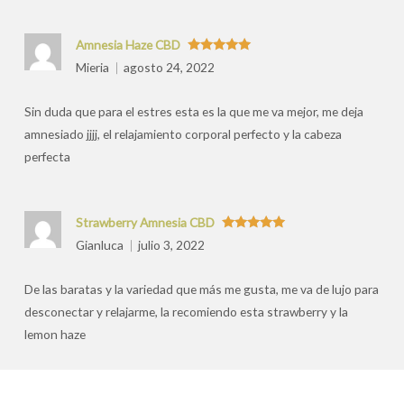
Amnesia Haze CBD
Valorado
Mieria
agosto 24, 2022
con
5
de 5
Sin duda que para el estres esta es la que me va mejor, me deja
amnesiado jjjj, el relajamiento corporal perfecto y la cabeza
perfecta
Strawberry Amnesia CBD
Valorado
Gianluca
julio 3, 2022
con
5
de 5
De las baratas y la variedad que más me gusta, me va de lujo para
desconectar y relajarme, la recomiendo esta strawberry y la
lemon haze