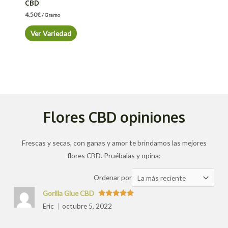
CBD
4.50
€
/ Gramo
Ver Variedad
Flores CBD opiniones
Frescas y secas, con ganas y amor te brindamos las mejores
flores CBD. Pruébalas y opina:
Ordenar
Ordenar por
las
Gorilla Glue CBD
valoraciones
Valorado
Eric
octubre 5, 2022
con
5
de 5
por