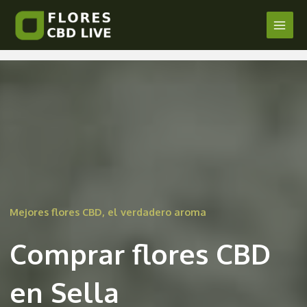
Comprar Flores CBD en Sella
Ir
al
Main
/
Alicante
/ Por
admin
contenido
Men
Mejores flores CBD, el verdadero aroma
Comprar flores CBD
en Sella