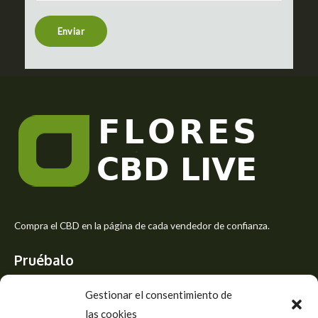
n
t
Enviar
o
r
M
e
s
s
a
g
e
*
Compra el CBD en la página de cada vendedor de confianza.
Pruébalo
Siente el mejor aroma de las flores CBD y usa los beneficios del
Gestionar el consentimiento de
CBD
las cookies