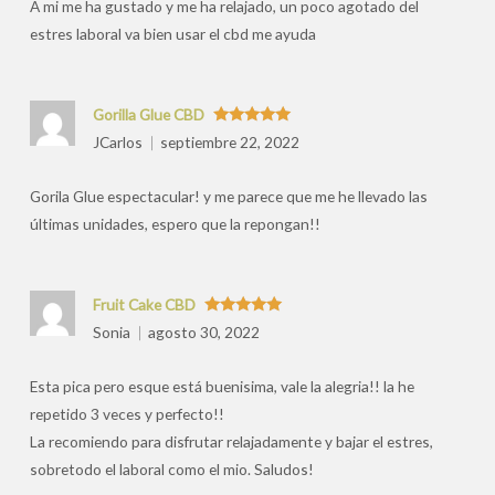
A mi me ha gustado y me ha relajado, un poco agotado del
estres laboral va bien usar el cbd me ayuda
Gorilla Glue CBD
Valorado
JCarlos
septiembre 22, 2022
con
5
de 5
Gorila Glue espectacular! y me parece que me he llevado las
últimas unidades, espero que la repongan!!
Fruit Cake CBD
Valorado
Sonia
agosto 30, 2022
con
5
de 5
Esta pica pero esque está buenisima, vale la alegria!! la he
repetido 3 veces y perfecto!!
La recomiendo para disfrutar relajadamente y bajar el estres,
sobretodo el laboral como el mio. Saludos!