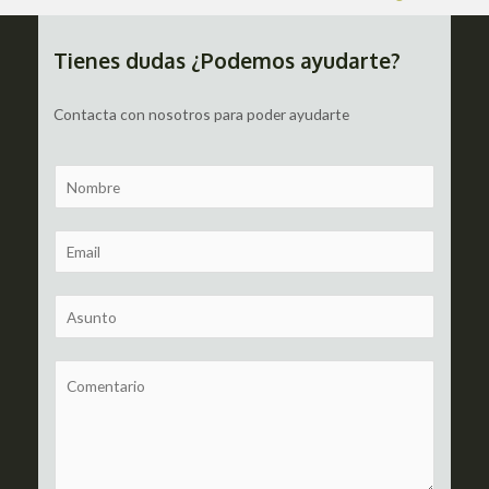
de
entradas
Tienes dudas ¿Podemos ayudarte?
Contacta con nosotros para poder ayudarte
N
a
m
E
e
m
a
S
i
u
l
b
C
*
j
o
e
m
c
m
t
e